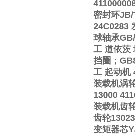
41100000
密封环JB/T
24C0283
球轴承GB/T
工 道依茨 增
挡圈；GB89
工 起动机 4
装载机涡轮轴
13000 41
装载机齿轮 
齿轮130230
变矩器芯YJH