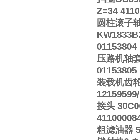
Z=34 411
圆柱滚子轴承G
KW1833B
01153804
压路机轴套 
01153805
装载机齿轮 
12159599
接头 30C
41100008
粗滤油器 5