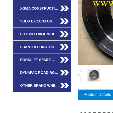
XGMA CONSTRUCTI…
SDLG EXCAVATOR …
FOTON LOVOL WHE…
SHANTUI CONSTRU…
FORKLIFT SPARE …
DYNAPAC ROAD RO…
OTHER BRAND WHE…
Product Details