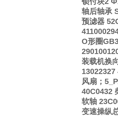
锁付块2 Φ1
轴后轴承 SP
预滤器 52C
41100029
O形圈GB34
2901001
装载机换向电
13022327
风扇；5_PA
40C0432
软轴 23C0
变速操纵总成