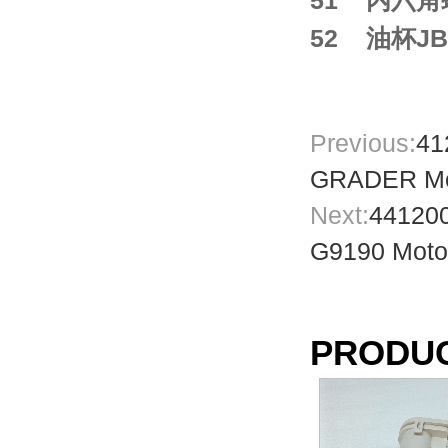
51 内六角螺
52 油杯JB7
Previous:
41
GRADER Mot
Next:
441200
G9190 Motor
PRODU