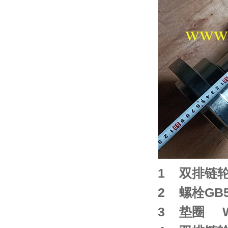
1 双排链轮 
2 螺栓GB57
3 垫圈 WA