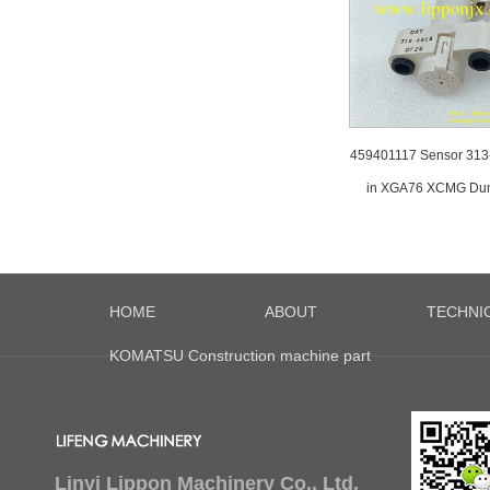
459401117 Sensor 313
in XGA76 XCMG Du
HOME
ABOUT
TECHNI
KOMATSU Construction machine part
Linyi Lippon Machinery Co., Ltd.