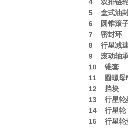
4 双排链轮轴 
5 盒式油封cas
6 圆锥滚子轴承
7 密封环 Se
8 行星减速壳
9 滚动轴承GB
10 锥套 W
11 圆螺母M8
12 挡块 B
13 行星轮架 
14 行星轮 P
15 行星轮垫