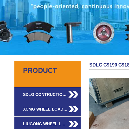
SDLG G9190 G91
PRODUCT
SDLG CONTRUCTIO…
XCMG WHEEL LOAD…
LIUGONG WHEEL L…